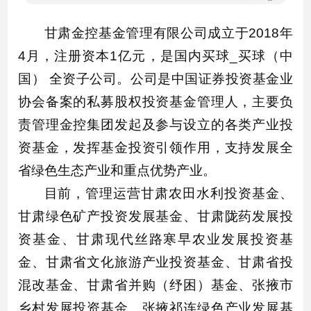
甘肃金控基金管理有限公司成立于2018年
4月，注册资本1亿元，是国内买球_买球（中
国） 全资子公司。公司是中国证券投资基金业
协会备案的私募股权投资基金管理人，主要负
责管理金控集团发起及参与设立的各类产业投
资基金，发挥基金投资引领作用，支持发展全
省绿色生态产业和重点优势产业。
目前，管理运营甘肃农田水利投资基金、
甘肃绿色矿产投资发展基金、甘肃陇药发展投
资基金、甘肃现代丝路寒早农业发展投资基
金、甘肃省文化旅游产业投资基金、甘肃省投
混改基金、甘肃省并购（纾困）基金、张掖市
乡村发展投资基金、张掖祁连绿色产业发展基