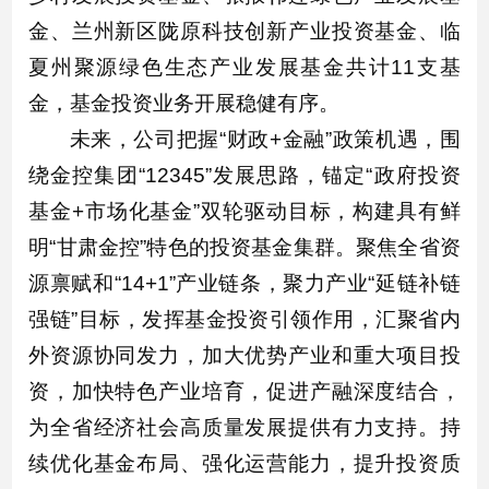
金、兰州新区陇原科技创新产业投资基金、临
夏州聚源绿色生态产业发展基金共计11支基
金，基金投资业务开展稳健有序。
未来，公司把握“财政+金融”政策机遇，围
绕金控集团“12345”发展思路，锚定“政府投资
基金+市场化基金”双轮驱动目标，构建具有鲜
明“甘肃金控”特色的投资基金集群。聚焦全省资
源禀赋和“14+1”产业链条，聚力产业“延链补链
强链”目标，发挥基金投资引领作用，汇聚省内
外资源协同发力，加大优势产业和重大项目投
资，加快特色产业培育，促进产融深度结合，
为全省经济社会高质量发展提供有力支持。持
续优化基金布局、强化运营能力，提升投资质