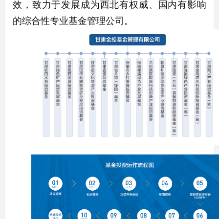
效，致力于发展成为西北有权威、国内有影响
的综合性专业基金管理公司。