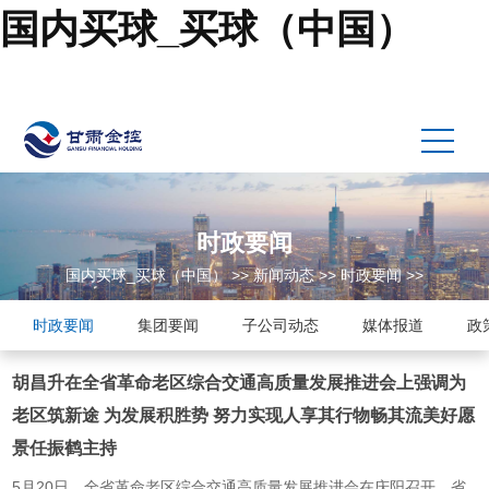
国内买球_买球（中国）
时政要闻
国内买球_买球（中国）
>>
新闻动态
>>
时政要闻
>>
时政要闻
集团要闻
子公司动态
媒体报道
政
胡昌升在全省革命老区综合交通高质量发展推进会上强调为
老区筑新途 为发展积胜势 努力实现人享其行物畅其流美好愿
景任振鹤主持
5月20日，全省革命老区综合交通高质量发展推进会在庆阳召开，省