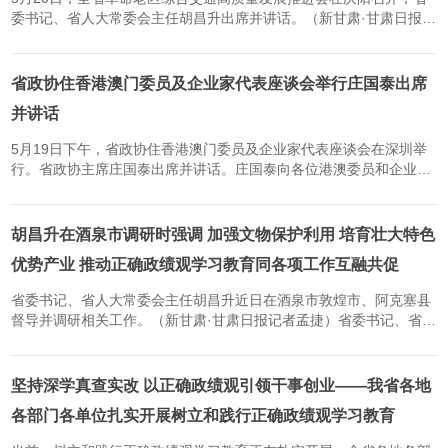
委书记、省人大常委会主任胡昌升出席并讲话。（新甘肃·甘肃日报记
者孟捷）全省革命老区综合交通高质量发展推进会5月20日上午在庆
阳召开，省委书记、省人大常委会主任胡昌升出席并讲话。他强调...
省政协住香港澳门委员及企业家代表座谈会举行庄国泰出席
并讲话
5月19日下午，省政协住香港澳门委员及企业家代表座谈会在深圳举
行。省政协主席庄国泰出席并讲话。庄国泰向各位港澳委员和企业家
致以诚挚问候，对大家的辛勤付出表示衷心的感谢。他表示，长期以
来，省政协住香港、澳门委员和广大港澳企业家发挥自身专业、资...
胡昌升在酒泉市调研时强调 加强文物保护利用 培育壮大特色
优势产业 推动正确政绩观学习教育同各项工作互融共促
省委书记、省人大常委会主任胡昌升近日在酒泉市敦煌市、阿克塞县
督导并调研相关工作。（新甘肃·甘肃日报记者孟捷）省委书记、省人
大常委会主任胡昌升近日在酒泉市敦煌市、阿克塞县督导树立和践行
正确政绩观学习教育、整治形式主义为基层减负、群众身边不正...
坚持深学真查实改 以正确政绩观引领干事创业——我省各地
各部门各单位扎实开展树立和践行正确政绩观学习教育