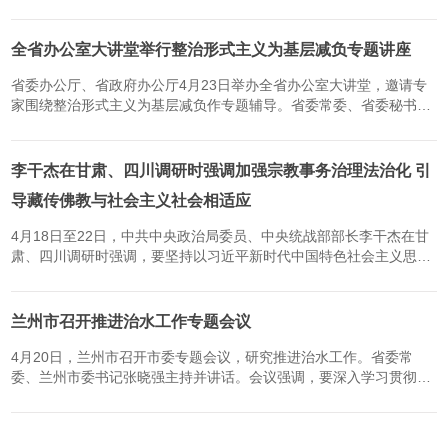
方面系统部署，全力提升水资源利用效率与保障能力，助力全省经济
社会高质量发展。《意见》明确，我省将全面摸清水资源开发利用...
全省办公室大讲堂举行整治形式主义为基层减负专题讲座
省委办公厅、省政府办公厅4月23日举办全省办公室大讲堂，邀请专
家围绕整治形式主义为基层减负作专题辅导。省委常委、省委秘书长
雷东生主持并讲话，强调要深入学习贯彻习近平总书记关于力戒形式
主义官僚主义的重要论述，扎实开展树立和践行正确政绩观学习教...
李干杰在甘肃、四川调研时强调加强宗教事务治理法治化 引
导藏传佛教与社会主义社会相适应
4月18日至22日，中共中央政治局委员、中央统战部部长李干杰在甘
肃、四川调研时强调，要坚持以习近平新时代中国特色社会主义思想
为指导，全面贯彻新时代党的宗教工作理论和方针政策，按照系统推
进我国宗教中国化、加强宗教事务治理法治化的要求，积极引导藏...
兰州市召开推进治水工作专题会议
4月20日，兰州市召开市委专题会议，研究推进治水工作。省委常
委、兰州市委书记张晓强主持并讲话。会议强调，要深入学习贯彻习
近平总书记关于治水的重要论述和视察甘肃重要讲话重要指示精神，
全面贯彻“节水优先、空间均衡、系统治理、两手发力”治水思路和...