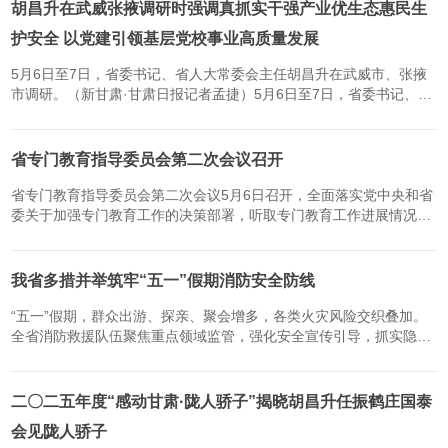
项...
胡昌升在武威张掖调研时强调真抓实干强产业优生态惠民生
护安全 以党建引领基层党校事业高质量发展
5月6日至7日，省委书记、省人大常委会主任胡昌升在武威市、张掖
市调研。（新甘肃·甘肃日报记者孟捷）5月6日至7日，省委书记、省
人大常委会主任胡昌升在武威市、张掖市督导树立和践行正确政绩观
学习教育和中央巡视反馈问题整改落实情况，调研产业发展、“三...
省专门教育指导委员会第二次会议召开
省专门教育指导委员会第二次会议5月6日召开，全面落实党中央和省
委关于加强专门教育工作的决策部署，听取专门教育工作进展情况，
研究部署下一阶段重点任务，持续推动我省预防治理未成年人违法犯
罪工作走深走实。省委常委、省委政法委书记刘长根出席并讲话...
我省多措并举筑牢“五一”假期消防安全防线
“五一”假期，群众出游、探亲、聚会增多，各类火灾风险交织叠加。
全省消防救援队伍聚焦重点领域监管，强化安全宣传引导，抓实隐患
排查和执勤备战，全力保障人民群众生命财产安全。假日期间，各地
消防部门紧盯商业综合体、化工园区、餐饮娱乐、旅游景区及...
二〇二五年度“感动甘肃·陇人骄子”揭晓胡昌升任振鹤庄国泰
会见陇人骄子