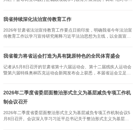
·爱心甘肃”工程建设、安全生产等工作。（新甘肃·甘肃日报记者孟
捷）省委书记、省人大常委会主任胡昌升5月12日在白银市会宁...
我省持续深化法治宣传教育工作
2026年甘肃省法治宣传教育工作要点日前印发，明确我省今年法治宣
传教育工作以学习宣传研究阐释习近平法治思想为主线，以全面宣传
实施法治宣传教育法为抓手，以持续提升公民法治素养为目标，加强
和创新法治宣传教育工作，努力营造全社会崇尚法治、恪守规则...
我省着力将省运会打造为具有陇原特色的全民体育盛会
记者从5月8日召开的甘肃省第十六届运动会、第十二届残疾人运动会
暨第六届特殊奥林匹克运动会新闻发布会上获悉，本届省运会立足甘
肃特色、坚持守正创新，在项目设置等方面打造多项亮点，着力打造
具有陇原特色的全民体育盛会。本届省运会创新增设特色竞赛项...
2026年二季度省委层面整治形式主义为基层减负专项工作机
制会议召开
2026年二季度省委层面整治形式主义为基层减负专项工作机制会议5
月8日召开。会议深入学习习近平总书记关于整治形式主义为基层减
负的重要论述，贯彻中央层面专项工作机制会议精神，落实省委部
署，安排下一阶段重点工作。省委常委、省委秘书长、省委层面专