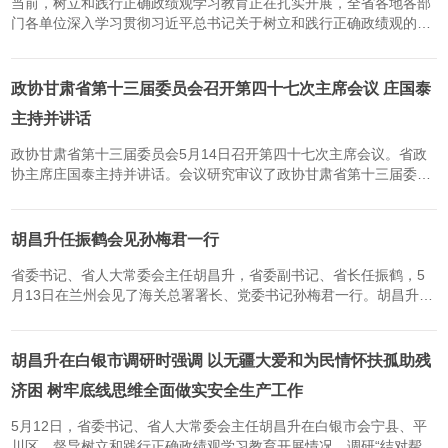
当前，树立和践行正确政绩观学习教育正在扎实开展，全省各地各部
门各单位深入学习贯彻习近平总书记关于树立和践行正确政绩观的重
要论述，坚持学思用贯通、知信行统一，自觉对标对表，一体推进学
查改，以正确政绩观引领干事创业，切实把学习成果转化为指导...
政协甘肃省第十三届委员会召开第四十七次主席会议 庄国泰
主持并讲话
政协甘肃省第十三届委员会5月14日召开第四十七次主席会议。省政
协主席庄国泰主持并讲话。会议研究审议了政协甘肃省第十三届委员
会常务委员会第十七次会议筹备工作。庄国泰表示，省政协十三届十
七次常委会会议将围绕“推动甘肃加速新旧动能转换，加快发展新...
胡昌升任振鹤会见孙梅君一行
省委书记、省人大常委会主任胡昌升，省委副书记、省长任振鹤，5
月13日在兰州会见了海关总署署长、党委书记孙梅君一行。胡昌升对
海关总署长期以来给予甘肃发展的大力支持表示感谢，并简要介绍了
全省发展情况。他说，当前我们正在深入贯彻落实习近平总书记视...
胡昌升在白银市调研时强调 以无疆大爱和为民情怀扶孤助残
济困 树牢底线思维全面做实安全生产工作
5月12日，省委书记、省人大常委会主任胡昌升在白银市会宁县、平
川区，督导树立和践行正确政绩观学习教育开展情况，调研“结对帮扶