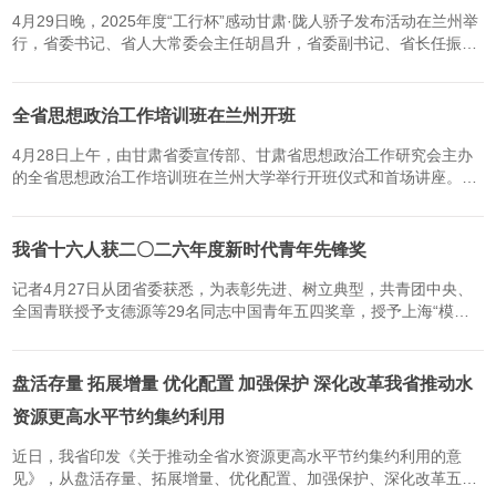
4月29日晚，2025年度“工行杯”感动甘肃·陇人骄子发布活动在兰州举
行，省委书记、省人大常委会主任胡昌升，省委副书记、省长任振
鹤，省政协主席庄国泰会见“感动甘肃·陇人骄子”获得者并颁奖。（新
甘肃·甘肃日报记者孟捷）二十载感动常在，新征程奋进正燃...
全省思想政治工作培训班在兰州开班
4月28日上午，由甘肃省委宣传部、甘肃省思想政治工作研究会主办
的全省思想政治工作培训班在兰州大学举行开班仪式和首场讲座。本
次培训采用“专题辅导+案例教学+研讨交流”相结合的方式进行。邀请
上海交通大学马克思主义学院院长、博士生导师邢云文，北京师...
我省十六人获二〇二六年度新时代青年先锋奖
记者4月27日从团省委获悉，为表彰先进、树立典型，共青团中央、
全国青联授予支德源等29名同志中国青年五四奖章，授予上海“模速
空间”大模型创新生态社区青年团队等30个青年集体中国青年五四奖
章集体，授予刁新宇等749名同志新时代青年先锋。我省16人荣获2...
盘活存量 拓展增量 优化配置 加强保护 深化改革我省推动水
资源更高水平节约集约利用
近日，我省印发《关于推动全省水资源更高水平节约集约利用的意
见》，从盘活存量、拓展增量、优化配置、加强保护、深化改革五大